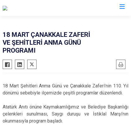
Denizli
18 MART ÇANAKKALE ZAFERİ
VE ŞEHİTLERİ ANMA GÜNÜ
Acıpayam
Çardak
PROGRAMI
Pamukkale
Çivril
Babadağ
Güney
Baklan
Honaz
Bekilli
Kale
18 Mart Şehitleri Anma Günü ve Çanakkale Zaferi’nin 110. Yıl
Beyağaç
Sarayköy
dönümü sebebiyle ilçemizde çeşitli programlar düzenlendi.
Bozkurt
Serinhisar
Atatürk Anıtı önüne Kaymakamlığımız ve Belediye Başkanlığı
Buldan
Tavas
çelenkleri sunulması, Saygı duruşu ve İstiklal Marşı’nın
Çal
Merkezefendi
okunmasıyla program başladı.
Çameli