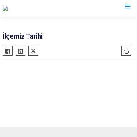
Denizli
İlçemiz Tarihi
Acıpayam
Çardak
Pamukkale
Çivril
Babadağ
Güney
Baklan
Honaz
Bekilli
Kale
Beyağaç
Sarayköy
Bozkurt
Serinhisar
Buldan
Tavas
Çal
Merkezefendi
Çameli