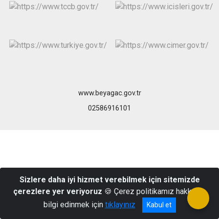
www.beyagac.gov.tr
02586916101
Sizlere daha iyi hizmet verebilmek için sitemizde
çerezlere yer veriyoruz
🍪 Çerez politikamız hakkında
bilgi edinmek için
tıklayınız
Kabul et