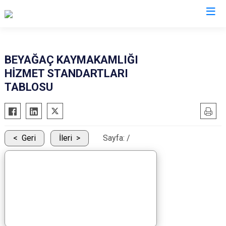
Denizli
BEYAĞAÇ KAYMAKAMLIĞI
HİZMET STANDARTLARI
Acıpayam
Çardak
TABLOSU
Pamukkale
Çivril
Babadağ
Güney
Baklan
Honaz
Geri
İleri
Sayfa:
/
Bekilli
Kale
Beyağaç
Sarayköy
Bozkurt
Serinhisar
Buldan
Tavas
Çal
Merkezefendi
Çameli