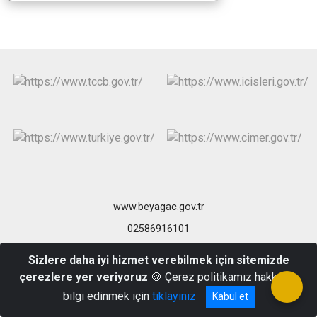
www.beyagac.gov.tr
02586916101
Sizlere daha iyi hizmet verebilmek için sitemizde
çerezlere yer veriyoruz
🍪 Çerez politikamız hakkında
bilgi edinmek için
tıklayınız
Kabul et