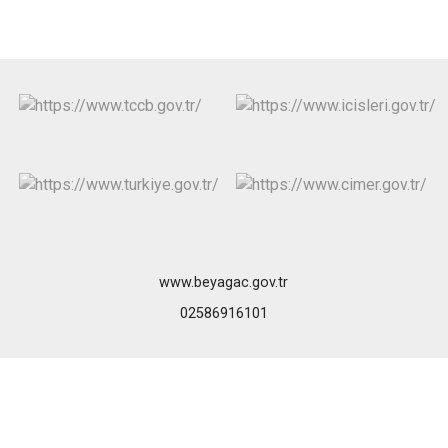
www.beyagac.gov.tr
02586916101