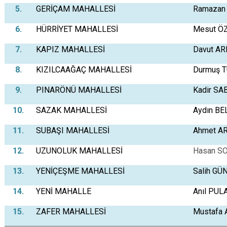
5.
GERİÇAM MAHALLESİ
Ramazan
6.
HÜRRİYET MAHALLESİ
Mesut Ö
7.
KAPIZ MAHALLESİ
Davut AR
8.
KIZILCAAĞAÇ MAHALLESİ
Durmuş 
9.
PINARÖNÜ MAHALLESİ
Kadir SA
10.
SAZAK MAHALLESİ
Aydın BE
11.
SUBAŞI MAHALLESİ
Ahmet AR
12.
UZUNOLUK MAHALLESİ
Hasan S
13.
YENİÇEŞME MAHALLESİ
Salih G
14.
YENİ MAHALLE
Anıl PUL
15.
ZAFER MAHALLESİ
Mustafa