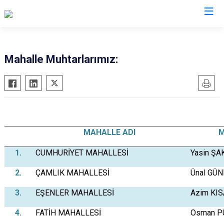
Denizli
Mahalle Muhtarlarımız:
Acıpayam
Çardak
Pamukkale
Çivril
Babadağ
Güney
Baklan
Honaz
MAHALLE ADI
M
Bekilli
Kale
1.
CUMHURİYET MAHALLESİ
Yasin ŞA
Beyağaç
Sarayköy
Bozkurt
Serinhisar
2.
ÇAMLIK MAHALLESİ
Ünal GÜ
Buldan
Tavas
3.
EŞENLER MAHALLESİ
Azim KIS
Çal
Merkezefendi
4.
FATİH MAHALLESİ
Osman P
Çameli