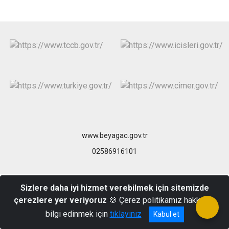
www.beyagac.gov.tr
02586916101
Sizlere daha iyi hizmet verebilmek için sitemizde
çerezlere yer veriyoruz
🍪 Çerez politikamız hakkında
bilgi edinmek için
tıklayınız
Kabul et