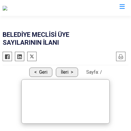
Denizli
BELEDİYE MECLİSİ ÜYE
SAYILARININ İLANI
Acıpayam
Çardak
Pamukkale
Çivril
Babadağ
Güney
Geri
İleri
Sayfa:
/
Baklan
Honaz
Bekilli
Kale
Beyağaç
Sarayköy
Bozkurt
Serinhisar
Buldan
Tavas
Çal
Merkezefendi
Çameli